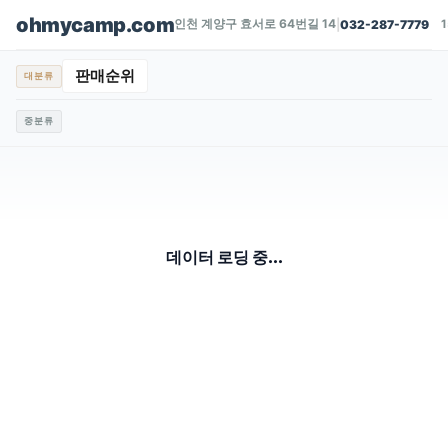
ohmycamp.com
인천 계양구 효서로 64번길 14
|
032-287-7779
판매순위
대분류
중분류
데이터 로딩 중...