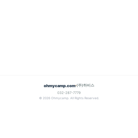
(주)하비스
ohmycamp.com
032-287-7779
© 2026 Ohmycamp. All Rights Reserved.