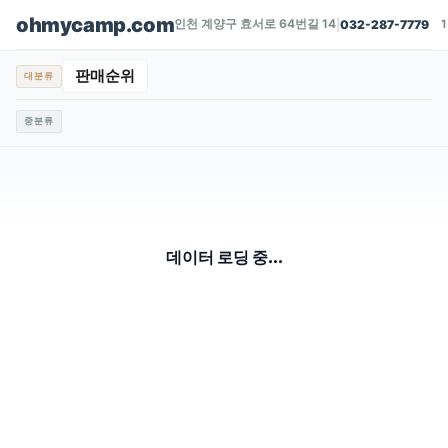
ohmycamp.com
인천 계양구 효서로 64번길 14
|
032-287-7779
판매순위
대분류
중분류
데이터 로딩 중...