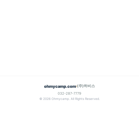
(주)하비스
ohmycamp.com
032-287-7779
© 2026 Ohmycamp. All Rights Reserved.