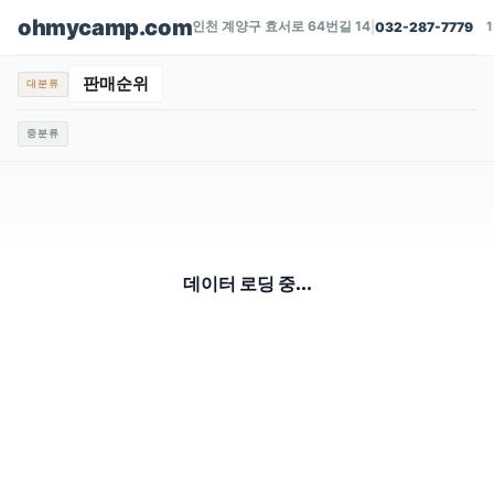
ohmycamp.com
인천 계양구 효서로 64번길 14
|
032-287-7779
판매순위
대분류
중분류
데이터 로딩 중...