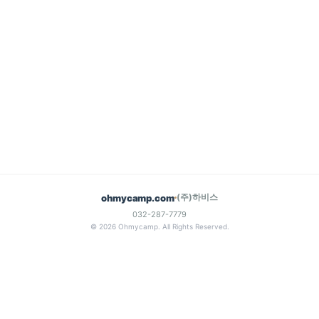
(주)하비스
ohmycamp.com
032-287-7779
© 2026 Ohmycamp. All Rights Reserved.