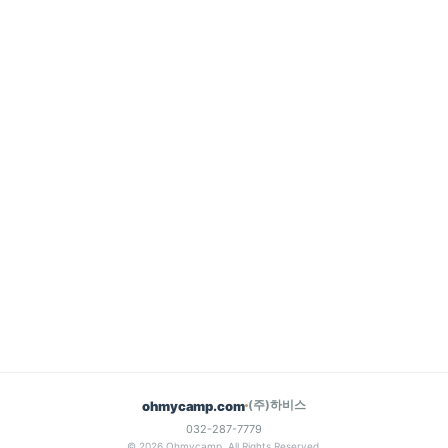
(주)하비스
ohmycamp.com
032-287-7779
© 2026 Ohmycamp. All Rights Reserved.