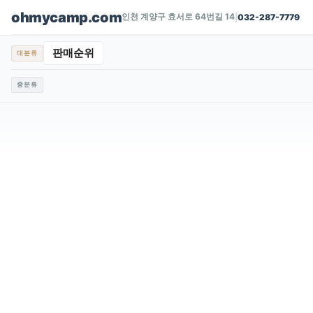
ohmycamp.com
인천 계양구 효서로 64번길 14
|
032-287-7779
판매순위
대분류
중분류