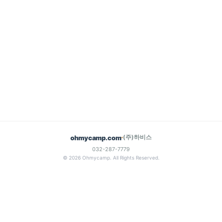
(주)하비스
ohmycamp.com
032-287-7779
© 2026 Ohmycamp. All Rights Reserved.