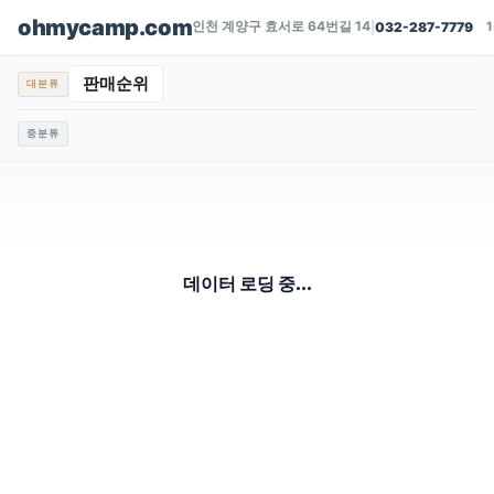
ohmycamp.com
인천 계양구 효서로 64번길 14
|
032-287-7779
판매순위
대분류
중분류
데이터 로딩 중...