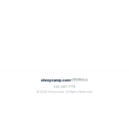
(주)하비스
ohmycamp.com
032-287-7779
© 2026 Ohmycamp. All Rights Reserved.