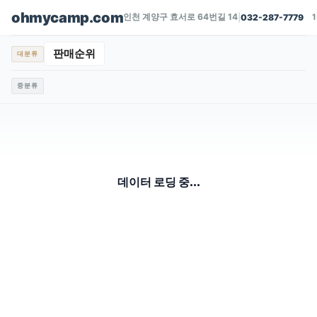
ohmycamp.com
인천 계양구 효서로 64번길 14
|
032-287-7779
판매순위
대분류
중분류
데이터 로딩 중...