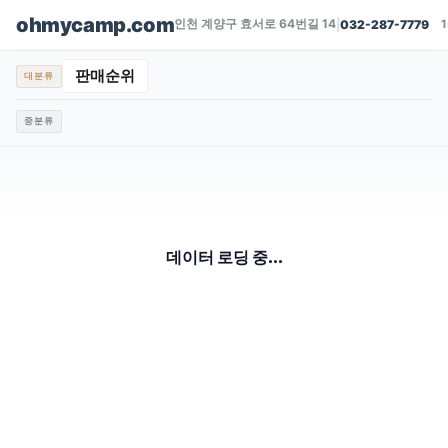
ohmycamp.com
인천 계양구 효서로 64번길 14
|
032-287-7779
판매순위
대분류
중분류
데이터 로딩 중...