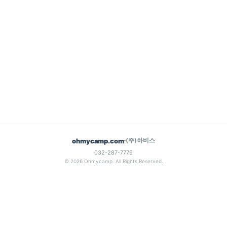
(주)하비스
ohmycamp.com
032-287-7779
© 2026 Ohmycamp. All Rights Reserved.