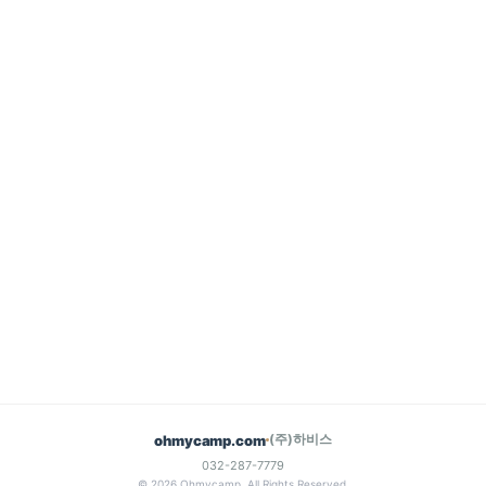
(주)하비스
ohmycamp.com
032-287-7779
© 2026 Ohmycamp. All Rights Reserved.