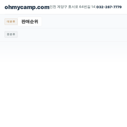
ohmycamp.com
인천 계양구 효서로 64번길 14
|
032-287-7779
판매순위
대분류
중분류