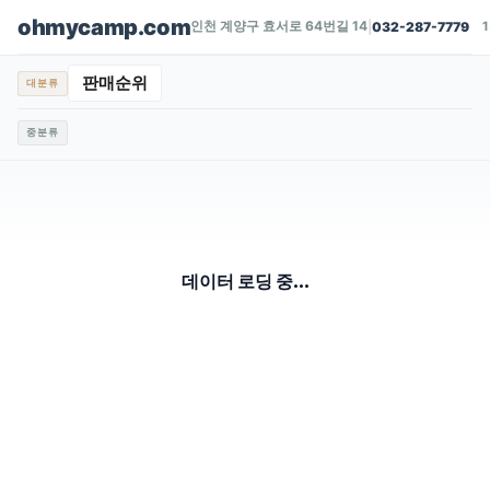
ohmycamp.com
인천 계양구 효서로 64번길 14
|
032-287-7779
판매순위
대분류
중분류
데이터 로딩 중...