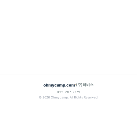
(주)하비스
ohmycamp.com
032-287-7779
© 2026 Ohmycamp. All Rights Reserved.