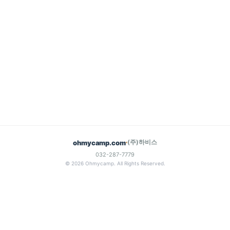
(주)하비스
ohmycamp.com
032-287-7779
© 2026 Ohmycamp. All Rights Reserved.