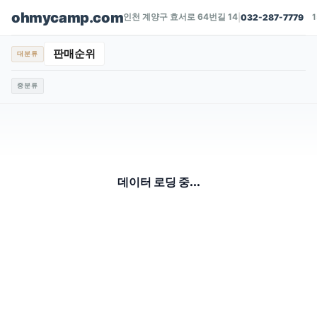
ohmycamp.com
인천 계양구 효서로 64번길 14
|
032-287-7779
판매순위
대분류
중분류
데이터 로딩 중...