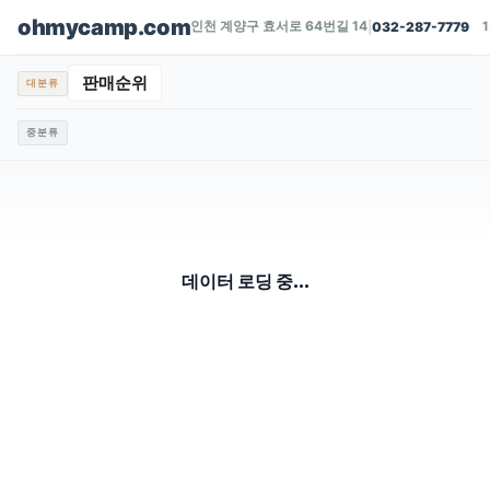
ohmycamp.com
인천 계양구 효서로 64번길 14
|
032-287-7779
판매순위
대분류
중분류
데이터 로딩 중...