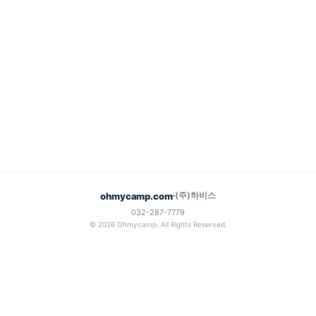
(주)하비스
ohmycamp.com
032-287-7779
© 2026 Ohmycamp. All Rights Reserved.