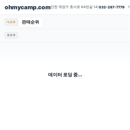
ohmycamp.com
인천 계양구 효서로 64번길 14
|
032-287-7779
판매순위
대분류
중분류
데이터 로딩 중...