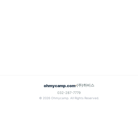
(주)하비스
ohmycamp.com
032-287-7779
© 2026 Ohmycamp. All Rights Reserved.