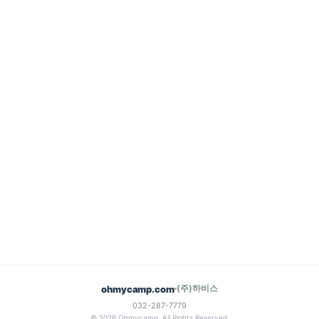
(주)하비스
ohmycamp.com
032-287-7779
© 2026 Ohmycamp. All Rights Reserved.