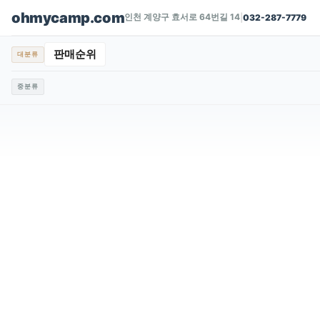
ohmycamp.com
인천 계양구 효서로 64번길 14
|
032-287-7779
판매순위
대분류
중분류