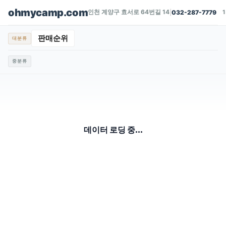
ohmycamp.com
인천 계양구 효서로 64번길 14
|
032-287-7779
판매순위
대분류
중분류
데이터 로딩 중...