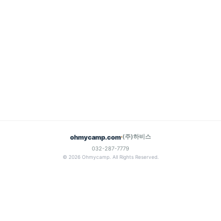
(주)하비스
ohmycamp.com
032-287-7779
© 2026 Ohmycamp. All Rights Reserved.