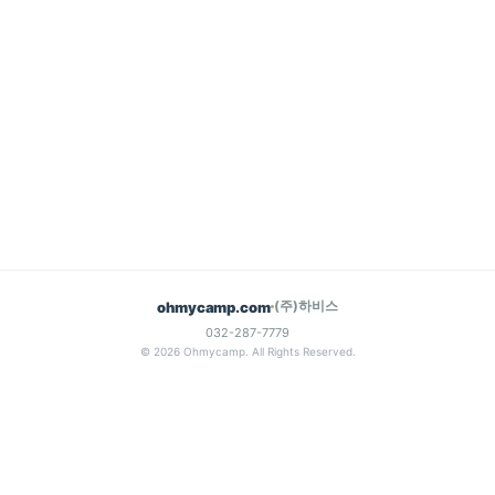
(주)하비스
ohmycamp.com
032-287-7779
© 2026 Ohmycamp. All Rights Reserved.