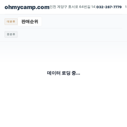
ohmycamp.com
인천 계양구 효서로 64번길 14
|
032-287-7779
판매순위
대분류
중분류
데이터 로딩 중...