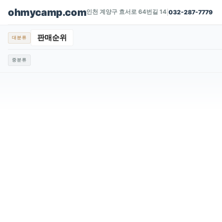
ohmycamp.com
인천 계양구 효서로 64번길 14
|
032-287-7779
판매순위
대분류
중분류