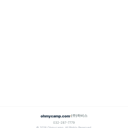
(주)하비스
ohmycamp.com
032-287-7779
© 2026 Ohmycamp. All Rights Reserved.