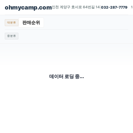
ohmycamp.com
인천 계양구 효서로 64번길 14
|
032-287-7779
판매순위
대분류
중분류
데이터 로딩 중...