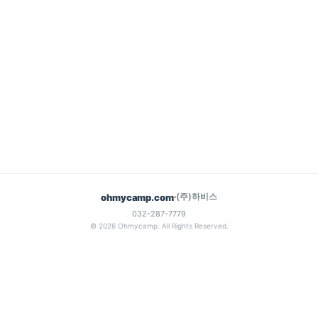
(주)하비스
ohmycamp.com
032-287-7779
© 2026 Ohmycamp. All Rights Reserved.