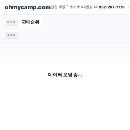
ohmycamp.com
인천 계양구 효서로 64번길 14
|
032-287-7779
판매순위
대분류
중분류
데이터 로딩 중...