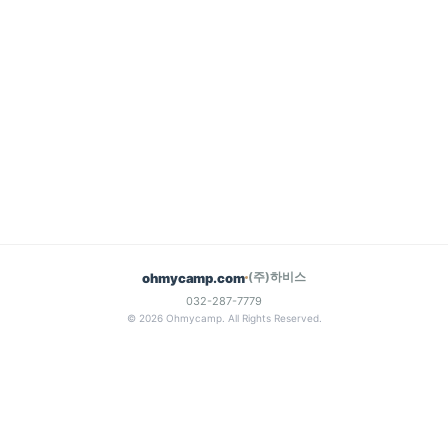
(주)하비스
ohmycamp.com
032-287-7779
© 2026 Ohmycamp. All Rights Reserved.