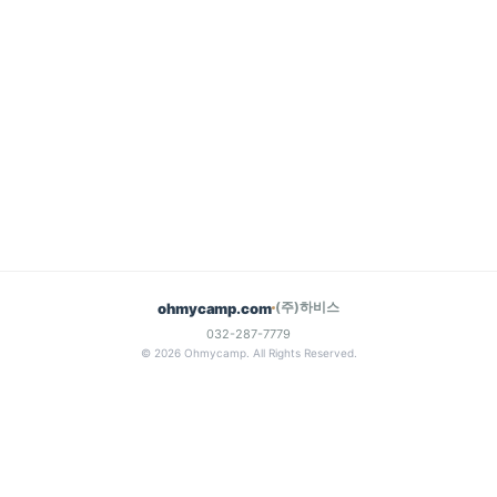
(주)하비스
ohmycamp.com
032-287-7779
© 2026 Ohmycamp. All Rights Reserved.