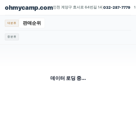
ohmycamp.com
인천 계양구 효서로 64번길 14
|
032-287-7779
판매순위
대분류
중분류
데이터 로딩 중...