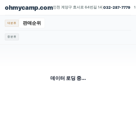
ohmycamp.com
인천 계양구 효서로 64번길 14
|
032-287-7779
판매순위
대분류
중분류
데이터 로딩 중...