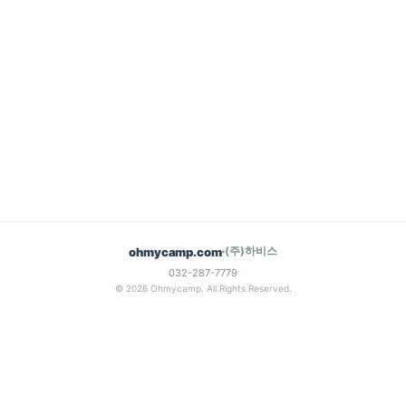
(주)하비스
ohmycamp.com
032-287-7779
© 2026 Ohmycamp. All Rights Reserved.