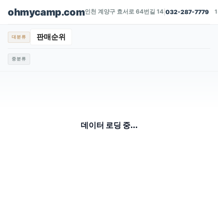
ohmycamp.com
인천 계양구 효서로 64번길 14
|
032-287-7779
판매순위
대분류
중분류
데이터 로딩 중...