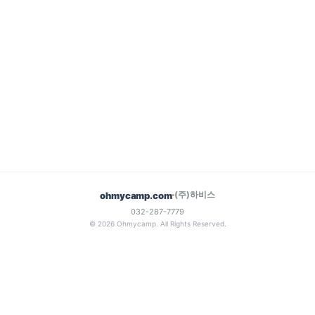
(주)하비스
ohmycamp.com
032-287-7779
© 2026 Ohmycamp. All Rights Reserved.