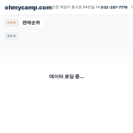
ohmycamp.com
인천 계양구 효서로 64번길 14
|
032-287-7779
판매순위
대분류
중분류
데이터 로딩 중...