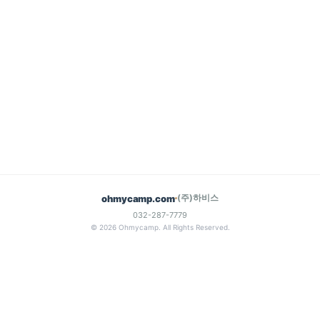
(주)하비스
ohmycamp.com
032-287-7779
© 2026 Ohmycamp. All Rights Reserved.