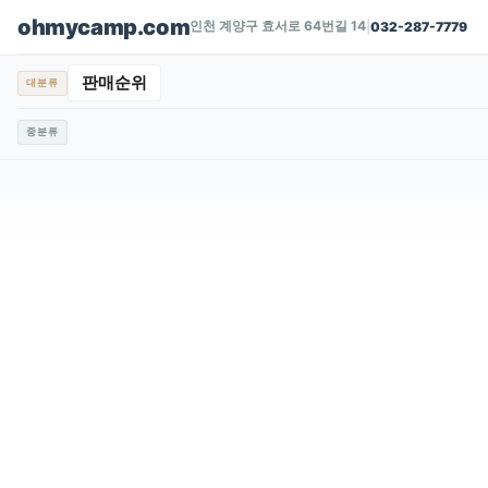
ohmycamp.com
인천 계양구 효서로 64번길 14
|
032-287-7779
판매순위
대분류
중분류