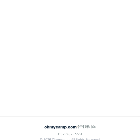
(주)하비스
ohmycamp.com
032-287-7779
© 2026 Ohmycamp. All Rights Reserved.