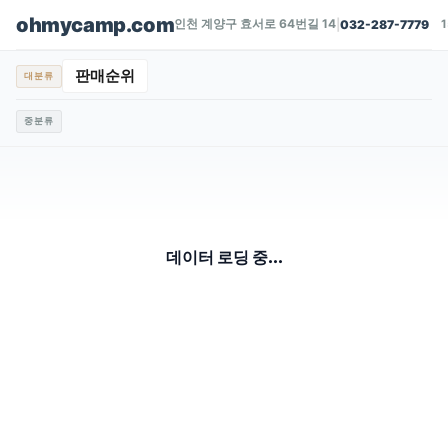
ohmycamp.com
인천 계양구 효서로 64번길 14
|
032-287-7779
판매순위
대분류
중분류
데이터 로딩 중...