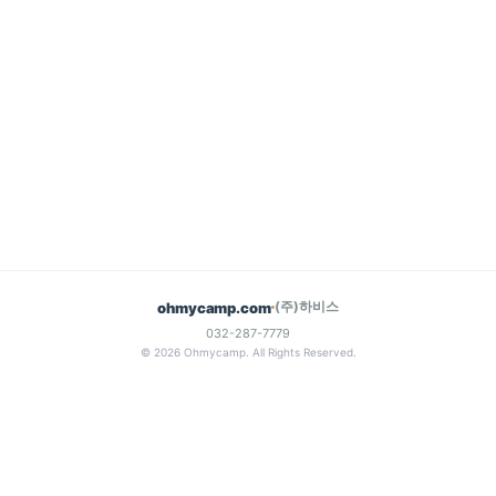
(주)하비스
ohmycamp.com
032-287-7779
© 2026 Ohmycamp. All Rights Reserved.