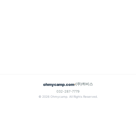
(주)하비스
ohmycamp.com
032-287-7779
© 2026 Ohmycamp. All Rights Reserved.