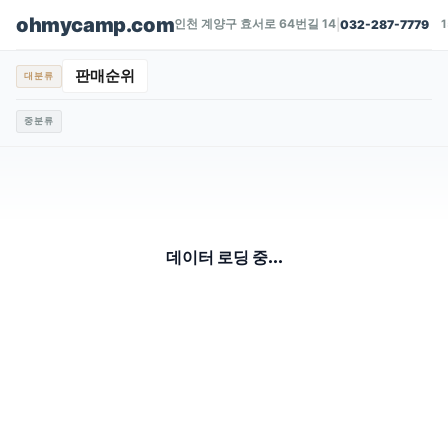
ohmycamp.com
인천 계양구 효서로 64번길 14
|
032-287-7779
판매순위
대분류
중분류
데이터 로딩 중...