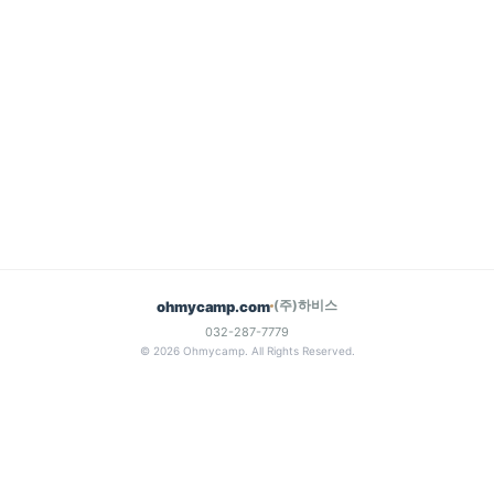
(주)하비스
ohmycamp.com
032-287-7779
© 2026 Ohmycamp. All Rights Reserved.