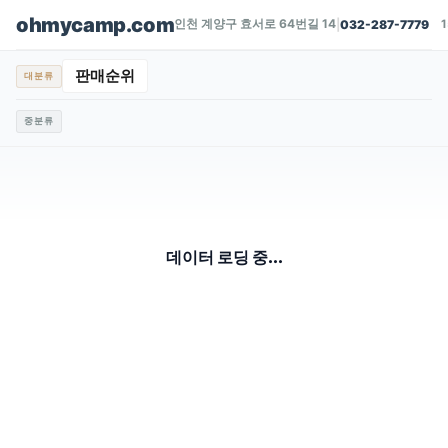
ohmycamp.com
인천 계양구 효서로 64번길 14
|
032-287-7779
판매순위
대분류
중분류
데이터 로딩 중...