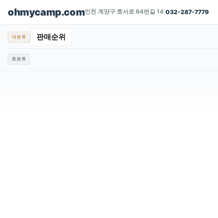
ohmycamp.com
인천 계양구 효서로 64번길 14
|
032-287-7779
판매순위
대분류
중분류