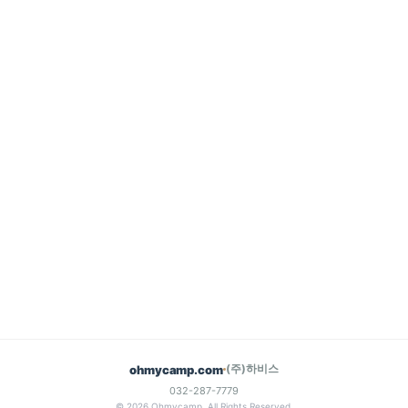
(주)하비스
ohmycamp.com
032-287-7779
© 2026 Ohmycamp. All Rights Reserved.