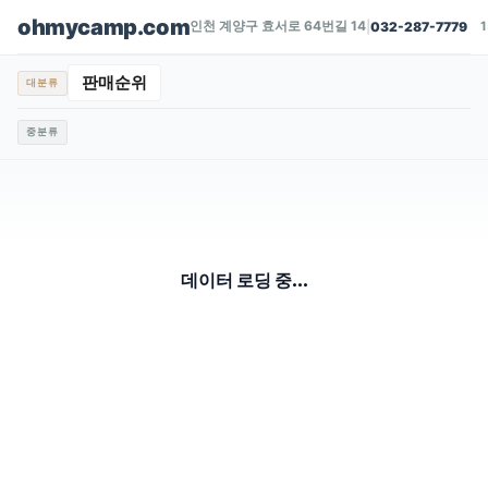
ohmycamp.com
인천 계양구 효서로 64번길 14
|
032-287-7779
판매순위
대분류
중분류
데이터 로딩 중...