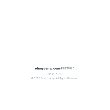
(주)하비스
ohmycamp.com
032-287-7779
© 2026 Ohmycamp. All Rights Reserved.