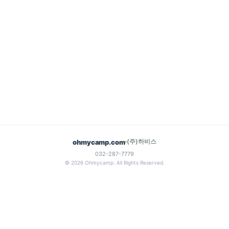
(주)하비스
ohmycamp.com
032-287-7779
© 2026 Ohmycamp. All Rights Reserved.