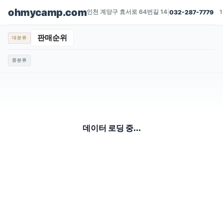
ohmycamp.com
인천 계양구 효서로 64번길 14
|
032-287-7779
판매순위
대분류
중분류
데이터 로딩 중...