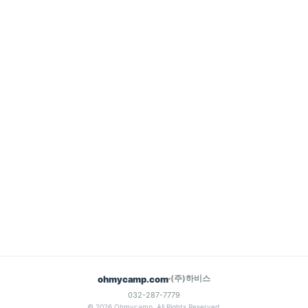
(주)하비스
ohmycamp.com
032-287-7779
© 2026 Ohmycamp. All Rights Reserved.