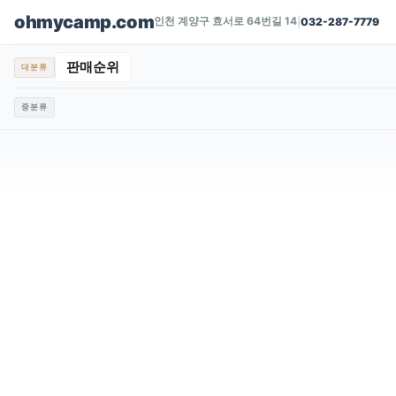
ohmycamp.com
인천 계양구 효서로 64번길 14
|
032-287-7779
판매순위
대분류
중분류