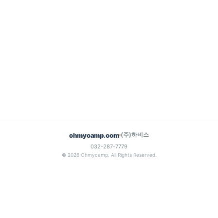
(주)하비스
ohmycamp.com
032-287-7779
© 2026 Ohmycamp. All Rights Reserved.