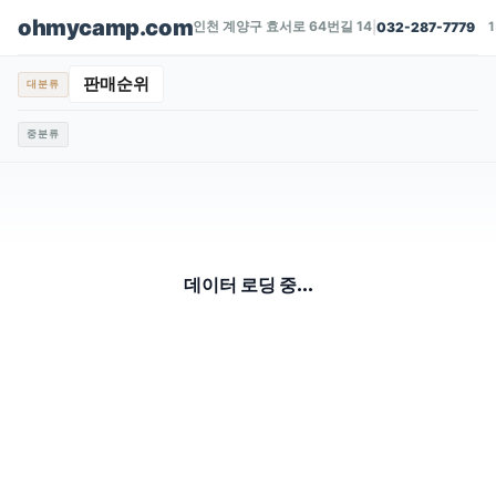
ohmycamp.com
인천 계양구 효서로 64번길 14
|
032-287-7779
판매순위
대분류
중분류
데이터 로딩 중...