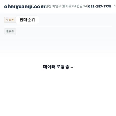
ohmycamp.com
인천 계양구 효서로 64번길 14
|
032-287-7779
판매순위
대분류
중분류
데이터 로딩 중...