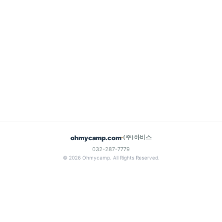
(주)하비스
ohmycamp.com
032-287-7779
© 2026 Ohmycamp. All Rights Reserved.