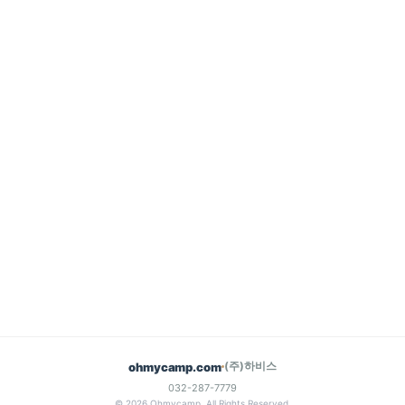
(주)하비스
ohmycamp.com
032-287-7779
© 2026 Ohmycamp. All Rights Reserved.