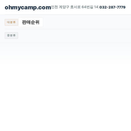
ohmycamp.com
인천 계양구 효서로 64번길 14
|
032-287-7779
판매순위
대분류
중분류