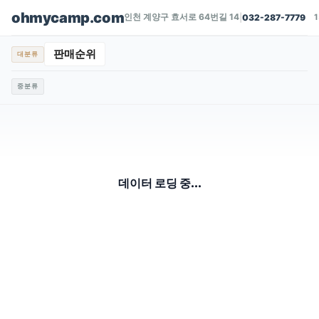
ohmycamp.com
인천 계양구 효서로 64번길 14
|
032-287-7779
판매순위
대분류
중분류
데이터 로딩 중...