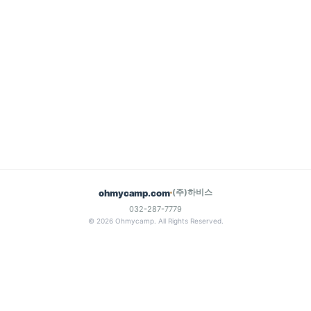
(주)하비스
ohmycamp.com
032-287-7779
© 2026 Ohmycamp. All Rights Reserved.