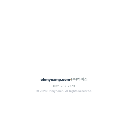
(주)하비스
ohmycamp.com
032-287-7779
© 2026 Ohmycamp. All Rights Reserved.