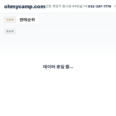
ohmycamp.com
인천 계양구 효서로 64번길 14
|
032-287-7779
판매순위
대분류
중분류
데이터 로딩 중...