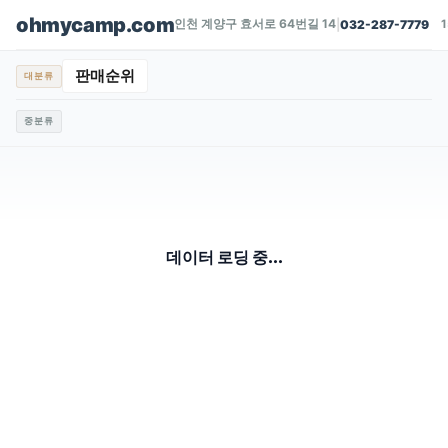
ohmycamp.com
인천 계양구 효서로 64번길 14
|
032-287-7779
판매순위
대분류
중분류
데이터 로딩 중...