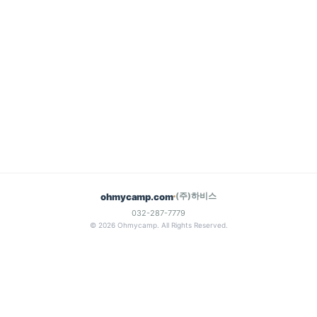
(주)하비스
ohmycamp.com
032-287-7779
© 2026 Ohmycamp. All Rights Reserved.