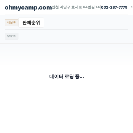
ohmycamp.com
인천 계양구 효서로 64번길 14
|
032-287-7779
판매순위
대분류
중분류
데이터 로딩 중...