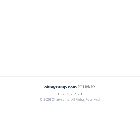
(주)하비스
ohmycamp.com
032-287-7779
© 2026 Ohmycamp. All Rights Reserved.