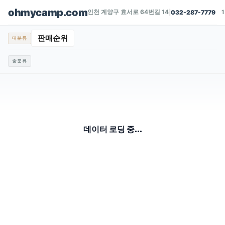
ohmycamp.com
인천 계양구 효서로 64번길 14
|
032-287-7779
판매순위
대분류
중분류
데이터 로딩 중...