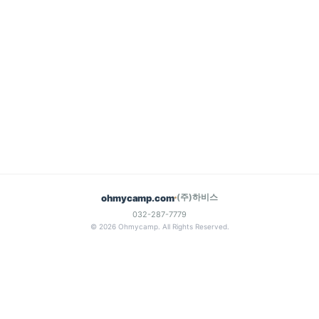
(주)하비스
ohmycamp.com
032-287-7779
© 2026 Ohmycamp. All Rights Reserved.