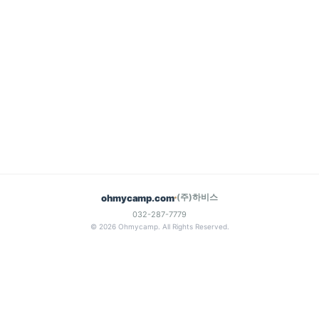
(주)하비스
ohmycamp.com
032-287-7779
© 2026 Ohmycamp. All Rights Reserved.