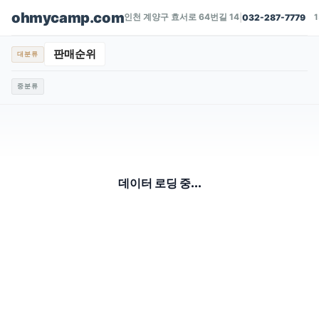
ohmycamp.com
인천 계양구 효서로 64번길 14
|
032-287-7779
판매순위
대분류
중분류
데이터 로딩 중...