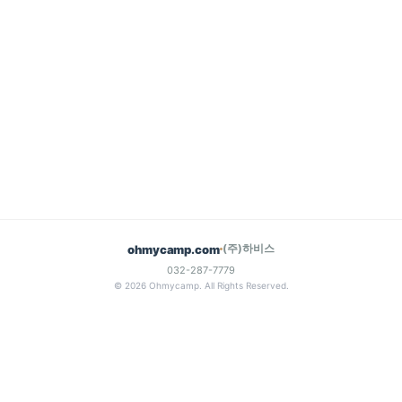
(주)하비스
ohmycamp.com
032-287-7779
© 2026 Ohmycamp. All Rights Reserved.