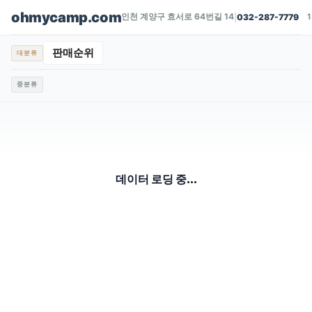
ohmycamp.com
인천 계양구 효서로 64번길 14
|
032-287-7779
판매순위
대분류
중분류
데이터 로딩 중...