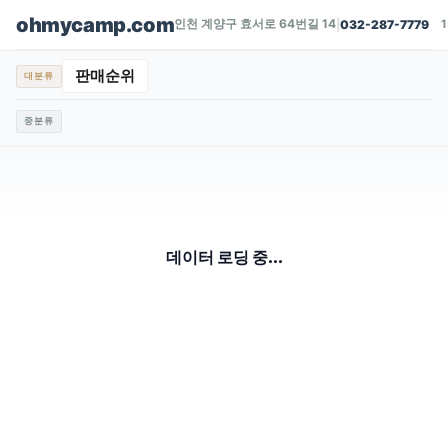
ohmycamp.com
인천 계양구 효서로 64번길 14
|
032-287-7779
판매순위
대분류
중분류
데이터 로딩 중...