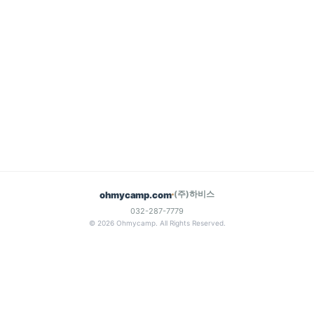
(주)하비스
ohmycamp.com
032-287-7779
© 2026 Ohmycamp. All Rights Reserved.